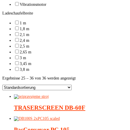
Vibrationsmotor
Ladeschaufelbreite
1 m
1,8 m
2,1 m
2,4 m
2,5 m
2,65 m
3 m
3,45 m
3,8 m
Ergebnisse 25 – 36 von 36 werden angezeigt
TRASERSCREEN
DB-60F
PasConveyor
PC 105