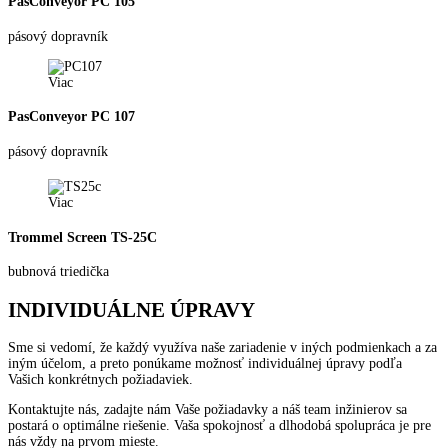
PasConveyor PC 105
pásový dopravník
Viac
PasConveyor PC 107
pásový dopravník
Viac
Trommel Screen TS-25C
bubnová triedička
INDIVIDUÁLNE ÚPRAVY
Sme si vedomí, že každý využíva naše zariadenie v iných podmienkach a za
iným účelom, a preto ponúkame možnosť individuálnej úpravy podľa
Vašich konkrétnych požiadaviek.
Kontaktujte nás, zadajte nám Vaše požiadavky a náš team inžinierov sa
postará o optimálne riešenie. Vaša spokojnosť a dlhodobá spolupráca je pre
nás vždy na prvom mieste.