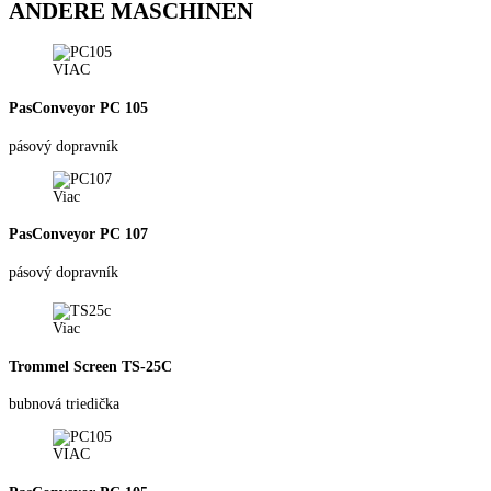
ANDERE MASCHINEN
VIAC
PasConveyor PC 105
pásový dopravník
Viac
PasConveyor PC 107
pásový dopravník
Viac
Trommel Screen TS-25C
bubnová triedička
VIAC