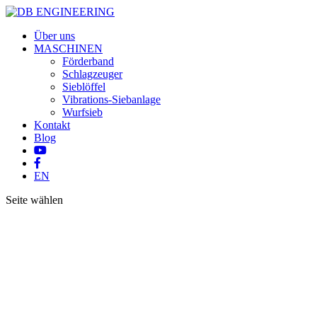
Über uns
MASCHINEN
Förderband
Schlagzeuger
Sieblöffel
Vibrations-Siebanlage
Wurfsieb
Kontakt
Blog
EN
Seite wählen
MASCHINEN
Traserscreen – schon bei der Gestaltung der
unserer ausländischen Partner und Kunden ve