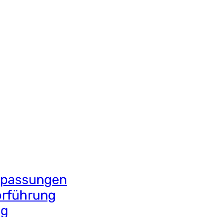
Anpassungen
orführung
twas aussagt, auch wenn viele
ng
sen. Es handelt sich um eine